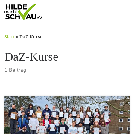
Skip
to
content
Start
»
DaZ-Kurse
DaZ-Kurse
1 Beitrag