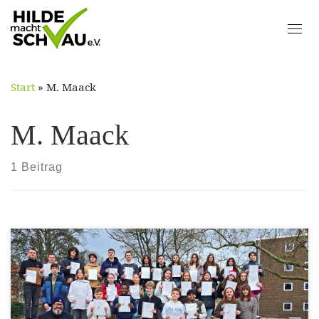
Skip
to
content
Start
»
M. Maack
M. Maack
1 Beitrag