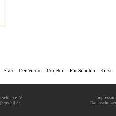
Start
Der Verein
Projekte
Für Schulen
Kurse
 schlau e. V.
Impressum
)hms-hil.de
Datenschutze