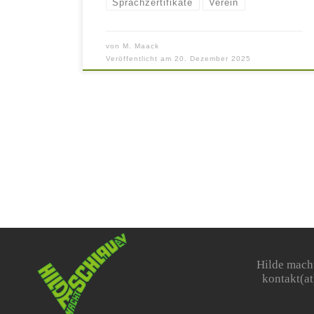
Sprachzertifikate
Verein
von
M. Maack
Veröffentlicht am
20. Dezember 2025
Hilde macht
kontakt(at