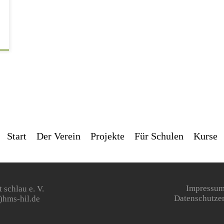
Start
Der Verein
Projekte
Für Schulen
Kurse
 schlau e. V.
Impressum
)hms-hil.de
Datenschutze