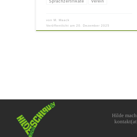
Sprachzertifikate
Verein
von
M. Maack
Veröffentlicht am
20. Dezember 2025
Hilde macht
kontakt(at