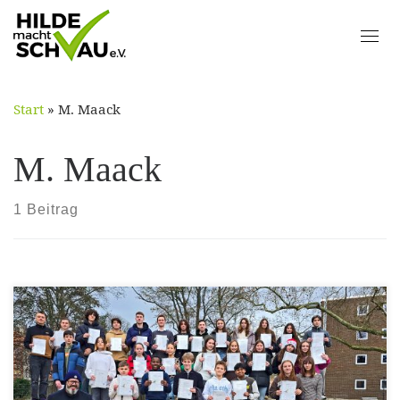
Skip
to
content
Start
»
M. Maack
M. Maack
1 Beitrag